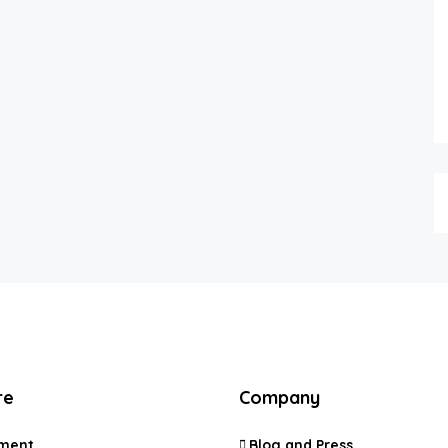
re
Company
ment
Blog and Press