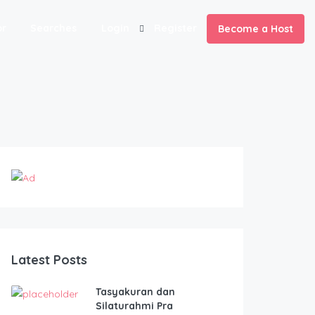
or
Searches
Login
Register
Become a Host
Latest Posts
Tasyakuran dan
Silaturahmi Pra