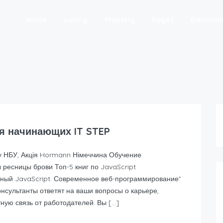
Home
Listing
Property
Pages
Element
ля начинающих IT STEP
су НБУ, Акція Hormann Німеччина Обучение
ресницы брови Топ-5 книг по JavaScript
ный JavaScript. Современное веб-программирование”
Консультанты ответят на ваши вопросы о карьере,
ную связь от работодателей. Вы […]