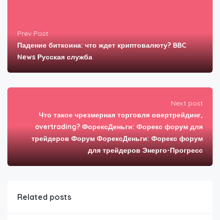
Prev Post
Падение биткоина: что ждет криптовалюту? BBC
News Русская служба
Next post
Что такое чрезмерная торговля овертрейдинг,
overtrading? ФорексДеньги: Форекс форум для
трейдеров Форум ФорексДеньги: Форекс форум
для трейдеров Энерго-Прогресс
Related posts